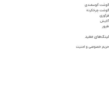
گوشت گوسفندی
گوشت چرخکرده
فرآوری
آلایش
طیور
لینک‌های مفید
حریم خصوصی و امنیت
بازگشت وجه
شرایط و ضوابط کاربران
تماس با ما
شبکه های اجتماعی
اینستاگرام
ایتا
بله
روبیکا
تلگرام