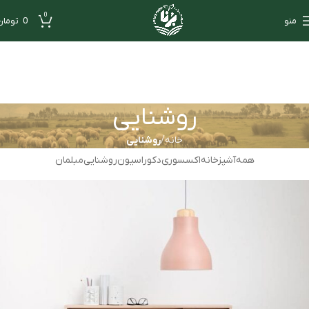
0
منو
0
تومان
روشنایی
خانه
روشنایی
همه
آشپزخانه
اکسسوری
دکوراسیون
روشنایی
مبلمان