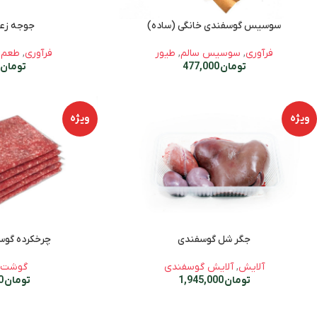
سوسیس گوسفندی خانگی (ساده)
جوجه زعف
فرآوری
,
سوسیس سالم
,
طیور
فرآوری
,
طعم د
تومان
477,000
تومان
00
ویژه
ویژه
جگر شل گوسفندی
چرخکرده گوساله (1 
آلایش
,
آلایش گوسفندی
گوشت 
تومان
1,945,000
تومان
1,715,000