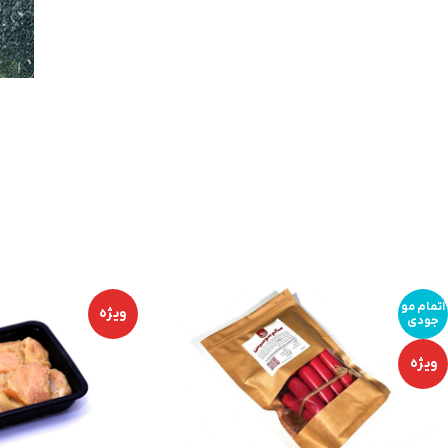
شیر جرسی
شیر، طبع گرم و چربی
بالاتر...
گ
گ
ش
خ
اتمام مو
ویژه
جودی
ویژه