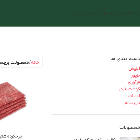
وشگاه
اخبار مزرعه
درباره ما
لیست کلی قیمت
دسته بندی ها
خانه
محصولات برچسب
آلایش
طیور
فرآوری
گوشت قرمز
لبنیات
نان سالم
محصولات
چرخکرده شترمرغ (1 