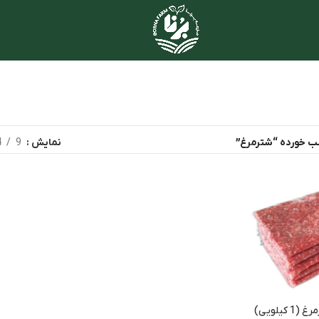
 خورده “شترمرغ”
نمایش
9
4
کیلویی)