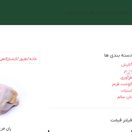
وشگاه
اخبار مزرعه
درباره ما
لیست کلی قیمت
دسته بندی ها
خانه
طیور
کشتارگاهی
آلایش
طیور
فرآوری
گوشت قرمز
لبنیات
نان سالم
فیلتر قیمت
ران مر